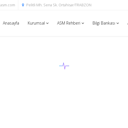
liasm.com
Pelitli Mh. Sena Sk. Ortahisar/TRABZON
Anasayfa
Kurumsal
ASM Rehberi
Bilgi Bankası