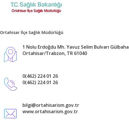
Ortahisar İlçe Sağlık Müdürlüğü
1 Nolu Erdoğdu Mh. Yavuz Selim Bulvarı Gülbahar
Ortahisar/Trabzon, TR 61040
0(462) 224 01 26
0(462) 224 01 26
bilgi@ortahisarism.gov.tr
www.ortahisarism.gov.tr