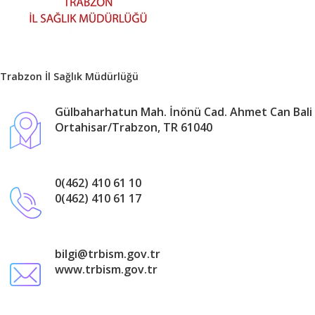
Trabzon İl Sağlık Müdürlüğü
Gülbaharhatun Mah. İnönü Cad. Ahmet Can Bali 
Ortahisar/Trabzon, TR 61040
0(462) 410 61 10
0(462) 410 61 17
bilgi@trbism.gov.tr
www.trbism.gov.tr